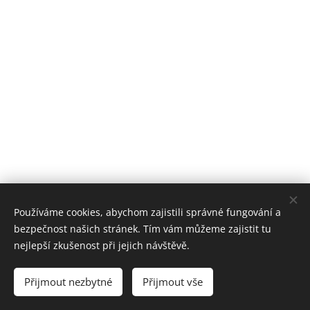
Používáme cookies, abychom zajistili správné fungování a
bezpečnost našich stránek. Tím vám můžeme zajistit tu
nejlepší zkušenost při jejich návštěvě.
© 2018 - 2025 Oslíci na cestách | Všechna práva vyhrazena
Přijmout nezbytné
Přijmout vše
*
Cookies