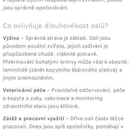
jsou správně opečováváni.
Co ovlivňuje dlouhověkost oslů?
Výživa
– Správná strava je základ. Osli jsou
původem pouštní zvířata, jejich zažívání je
přizpůsobené chudé, vláknité potravě.
Překrmování bohatými krmivy může vést k obezitě,
laminitidě (zánět kopytního škárového pletiva) a
jiným onemocněním.
Veterinární péče
– Pravidelné odčervování, péče
o kopyta a zuby, vakcinace a monitoring
zdravotního stavu jsou klíčové.
Zátěž a pracovní využití
– Dříve osli často těžce
pracovali. Dnes jsou spíš společníky, pomáhají v