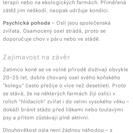
terapii nebo na ekologických farmách. Přiměřená
zátěž jim neškodí, naopak udržuje kondici.
Psychická pohoda
– Osli jsou společenská
zvířata. Osamocený osel strádá, proto se
doporučuje chov v páru nebo ve stádě.
Zajímavost na závěr
Zatímco koně se ve volné přírodě dožívají obvykle
20–25 let, dobře chovaný osel svého koňského
"kolegu" často přežije o více než desetiletí. Proto
se stává, že na některých farmách žijí oslíci v
rolích "hlídacích" zvířat i do velmi vysokého věku –
dokáží bránit stádo před liškami nebo toulavými
psy a přitom zůstávají plně aktivní.
Dlouhověkost osla není žádnou náhodou – s