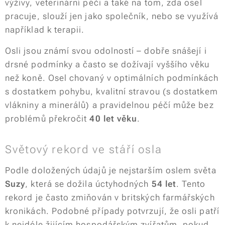
výživy, veterinární péči a také na tom, zda osel
pracuje, slouží jen jako společník, nebo se využívá
například k terapii.
Osli jsou známí svou odolností – dobře snášejí i
drsné podmínky a často se dožívají vyššího věku
než koně. Osel chovaný v optimálních podmínkách
s dostatkem pohybu, kvalitní stravou (s dostatkem
vlákniny a minerálů) a pravidelnou péčí může bez
problémů překročit
40 let věku
.
Světový rekord ve stáří osla
Podle doložených údajů je nejstarším oslem světa
Suzy
, která se dožila úctyhodných
54 let
. Tento
rekord je často zmiňován v britských farmářských
kronikách. Podobné případy potvrzují, že osli patří
k nejdéle žijícím hospodářským zvířatům, pokud