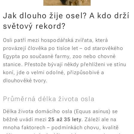
Jak dlouho žije osel? A kdo drží
světový rekord?
Osli patří mezi hospodářská zvířata, která
provázejí člověka po tisíce let – od starověkého
Egypta po současné farmy, zoo nebo chovné
stanice. Přestože bývají někdy přehlíženi ve stínu
koní, jde o velmi odolné, přizpůsobivé a
dlouhověké tvory.
Průměrná délka života osla
Délka života domácího osla (
Equus asinus
) se
běžně uvádí mezi
25 až 35 lety
. Záleží ale na
mnoha faktorech – podmínkách chovu, kvalitě