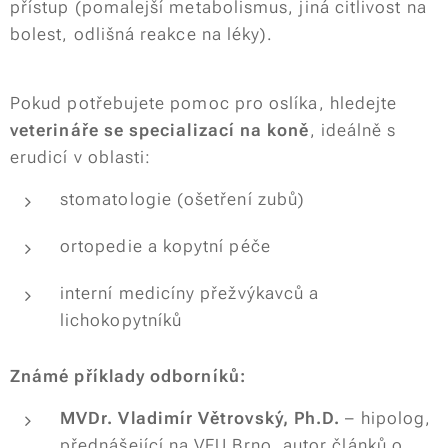
přístup (pomalejší metabolismus, jiná citlivost na
bolest, odlišná reakce na léky).
Pokud potřebujete pomoc pro oslíka, hledejte
veterináře se specializací na koně
, ideálně s
erudicí v oblasti:
stomatologie (ošetření zubů)
ortopedie a kopytní péče
interní medicíny přežvýkavců a
lichokopytníků
Známé příklady odborníků:
MVDr. Vladimír Větrovský, Ph.D.
– hipolog,
přednášející na VFU Brno, autor článků o