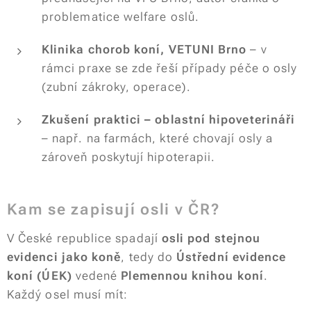
problematice welfare oslů.
Klinika chorob koní, VETUNI Brno
– v
rámci praxe se zde řeší případy péče o osly
(zubní zákroky, operace).
Zkušení praktici – oblastní hipoveterináři
– např. na farmách, které chovají osly a
zároveň poskytují hipoterapii.
Kam se zapisují osli v ČR?
V České republice spadají
osli pod stejnou
evidenci jako koně
, tedy do
Ústřední evidence
koní (ÚEK)
vedené
Plemennou knihou koní
.
Každý osel musí mít: