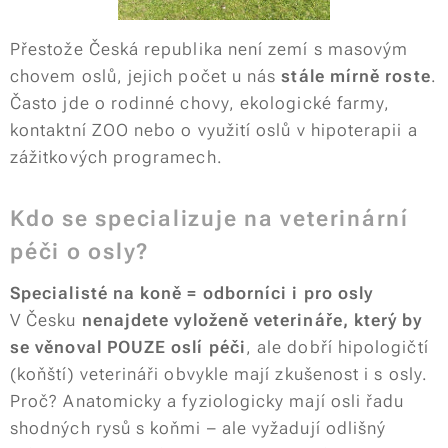
Přestože Česká republika není zemí s masovým
chovem oslů, jejich počet u nás
stále mírně roste
.
Často jde o rodinné chovy, ekologické farmy,
kontaktní ZOO nebo o využití oslů v hipoterapii a
zážitkových programech.
Kdo se specializuje na veterinární
péči o osly?
Specialisté na koně = odborníci i pro osly
V Česku
nenajdete vyloženě veterináře, který by
se věnoval POUZE oslí péči
, ale dobří hipologičtí
(koňští) veterináři obvykle mají zkušenost i s osly.
Proč? Anatomicky a fyziologicky mají osli řadu
shodných rysů s koňmi – ale vyžadují odlišný