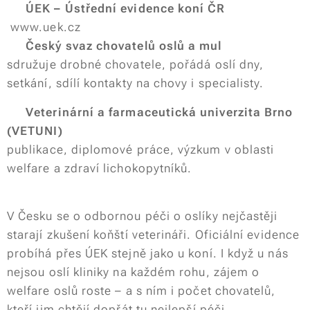
🔗
ÚEK – Ústřední evidence koní ČR
www.uek.cz
🔗
Český svaz chovatelů oslů a mul
sdružuje drobné chovatele, pořádá oslí dny,
setkání, sdílí kontakty na chovy i specialisty.
🔗
Veterinární a farmaceutická univerzita Brno
(VETUNI)
publikace, diplomové práce, výzkum v oblasti
welfare a zdraví lichokopytníků.
V Česku se o odbornou péči o oslíky nejčastěji
starají zkušení koňští veterináři. Oficiální evidence
probíhá přes ÚEK stejně jako u koní. I když u nás
nejsou oslí kliniky na každém rohu, zájem o
welfare oslů roste – a s ním i počet chovatelů,
kteří jim chtějí dopřát tu nejlepší péči.