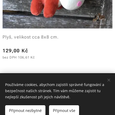
Plyš, velikost cca 8x8 cm.
129,00
Kč
bez DPH 106,61 Kč
© 2018 - 2025 Oslíci na cestách | Všechna práva vyhrazena
Používáme cookies, abychom zajistili správné fungování a
*
Cookies
bezpečnost našich stránek. Tím vám můžeme zajistit tu
nejlepší zkušenost při jejich návštěvě.
Do košíku
Přijmout nezbytné
Přijmout vše