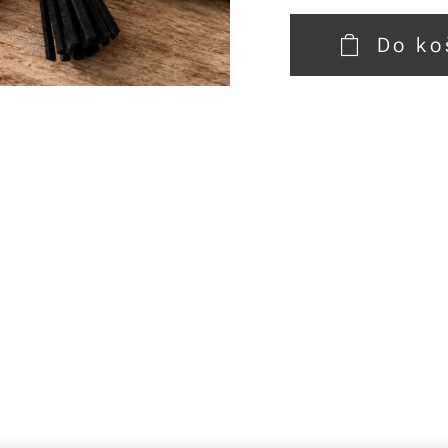
Do ko