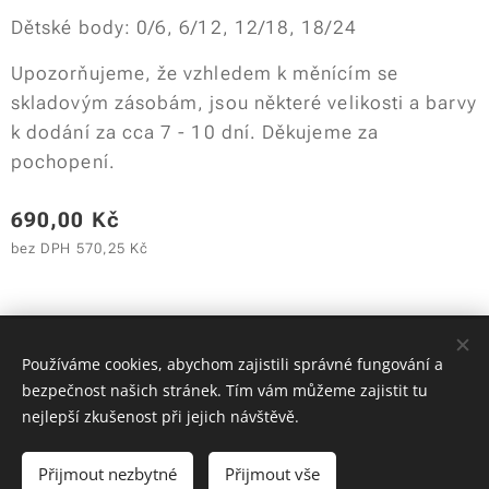
Dětské body: 0/6, 6/12, 12/18, 18/24
Upozorňujeme, že vzhledem k měnícím se
skladovým zásobám, jsou některé velikosti a barvy
k dodání za cca 7 - 10 dní. Děkujeme za
pochopení.
690,00
Kč
bez DPH 570,25 Kč
© 2018 - 2025 Oslíci na cestách | Všechna práva vyhrazena
Používáme cookies, abychom zajistili správné fungování a
*
Cookies
bezpečnost našich stránek. Tím vám můžeme zajistit tu
nejlepší zkušenost při jejich návštěvě.
Do košíku
Přijmout nezbytné
Přijmout vše